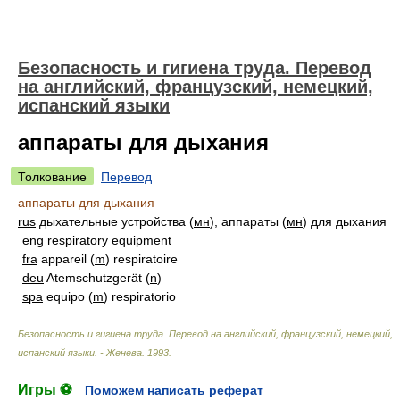
Безопасность и гигиена труда. Перевод
на английский, французский, немецкий,
испанский языки
аппараты для дыхания
Толкование
Перевод
аппараты для дыхания
rus
дыхательные устройства (
мн
), аппараты (
мн
) для дыхания
eng
respiratory equipment
fra
appareil (
m
) respiratoire
deu
Atemschutzgerät (
n
)
spa
equipo (
m
) respiratorio
Безопасность и гигиена труда. Перевод на английский, французский, немецкий,
испанский языки. - Женева
.
1993
.
Игры ⚽
Поможем написать реферат